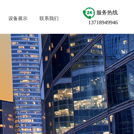
服务热线
设备展示
联系我们
13718949946