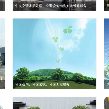
中央空调水质处理、空调设备销售安装维修服务
环保咨询、环保验收、环保工程服务