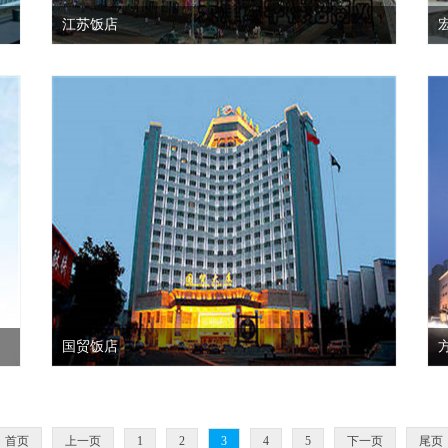
江苏饭店
国贸饭店
首页
上一页
1
2
3
4
5
下一页
尾页